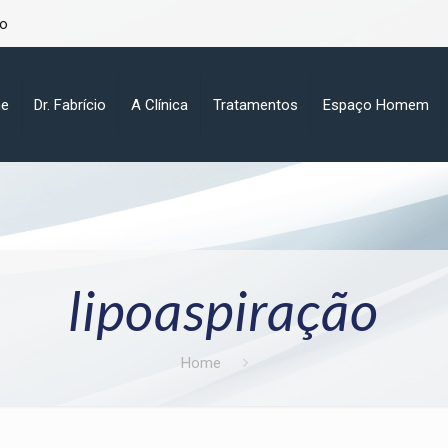
lo
e
Dr. Fabrício
A Clínica
Tratamentos
Espaço Homem
lipoaspiração
Home